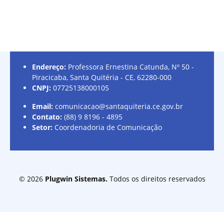
Endereço:
Professora Ernestina Catunda, Nº 50 -
Piracicaba, Santa Quitéria - CE, 62280-000
CNPJ:
07725138000105
Email:
comunicacao@santaquiteria.ce.gov.br
Contato:
(88) 9 8196 - 4895
Setor:
Coordenadoria de Comunicação
©
2026
Plugwin Sistemas.
Todos os direitos reservados