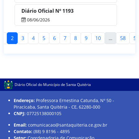
Diário Oficial Nº 1193
08/06/2026
1
2
3
4
5
6
7
8
9
10
...
58
59
Diário Oficial do Município de Santa Quitéria
Endereço:
Professora Ernestina Catunda, Nº 50 -
Piracicaba, Santa Quitéria - CE, 62280-000
CNPJ:
07725138000105
Email:
comunicacao@santaquiteria.ce.gov.br
Contato:
(88) 9 8196 - 4895
Setor:
Coordenadoria de Comunicação