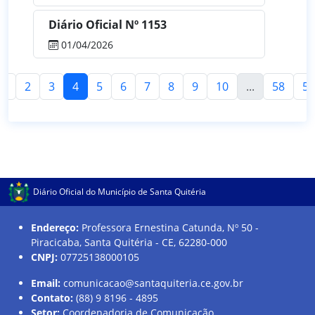
Diário Oficial Nº 1153
01/04/2026
1
2
3
4
5
6
7
8
9
10
...
58
59
Diário Oficial do Município de Santa Quitéria
Endereço:
Professora Ernestina Catunda, Nº 50 -
Piracicaba, Santa Quitéria - CE, 62280-000
CNPJ:
07725138000105
Email:
comunicacao@santaquiteria.ce.gov.br
Contato:
(88) 9 8196 - 4895
Setor:
Coordenadoria de Comunicação