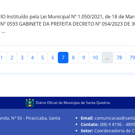
 Instituído pela Lei Municipal Nº 1.050/2021, de 18 de Ma
Nº 0593 GABINETE DA PREFEITA DECRETO Nº 054/2023 DE 
...
1
2
3
4
5
6
7
8
9
10
...
78
79
Diário Oficial do Município de Santa Quitéria
nda, Nº 50 - Piracicaba, Santa
Email:
comunicacao@santaq
Contato:
(88) 9 8196 - 489
Setor:
Coordenadoria de 